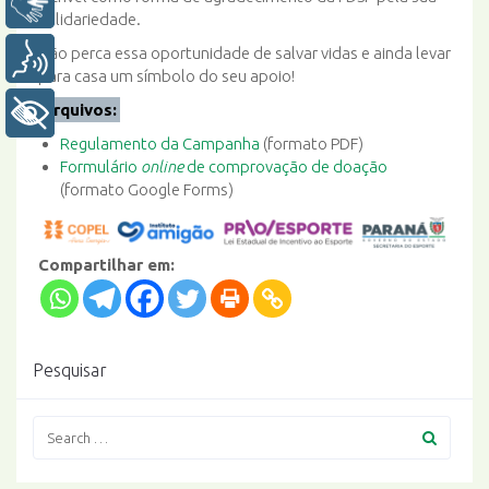
Libras
solidariedade.
Não perca essa oportunidade de salvar vidas e ainda levar
Voz
para casa um símbolo do seu apoio!
Arquivos:
+ Acessibilidade
Regulamento da Campanha
(formato PDF)
Formulário
online
de comprovação de doação
(formato Google Forms)
Compartilhar em:
Pesquisar