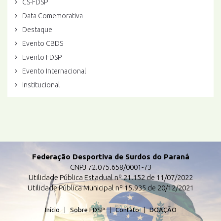
CS-FDSP
Data Comemorativa
Destaque
Evento CBDS
Evento FDSP
Evento Internacional
Institucional
Federação Desportiva de Surdos do Paraná
CNPJ 72.075.658/0001-73
Utilidade Pública Estadual nº 21.152 de 11/07/2022
Utilidade Pública Municipal nº 15.935 de 20/12/2021
Início
|
Sobre FDSP
|
Contato
|
DOAÇÃO