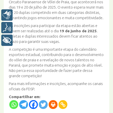
Circuito Paranaense de Vôlei de Praia, que acontecerá nos
dias 19 e 20 de julho de 2025. O evento espera reunir mais
de 20 duplas competindo em duas categorias distintas,
Libras
garantindo jogos emocionantes e muita competitividade.
As inscrições para participar da etapa estão abertas e
Voz
devem ser realizadas até o dia
19 de junho de 2025
.
Atletas e duplas interessados devem ficar atentos ao
+ Acessibilidade
prazo para garantir suas vagas.
A competição é uma importante etapa do calendário
esportivo estadual, contribuindo para o desenvolvimento
do vôlei de praia e a revelação de novos talentos no
Paraná, que promete muita emoção e jogos de alto nível.
Não perca essa oportunidade de fazer parte dessa
grande competição!
Para mais informações e inscrições, acompanhe os canais
oficiais da FDSP.
Compartilhar em: