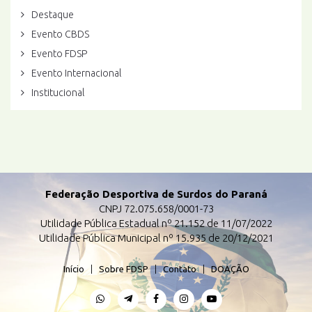
Destaque
Evento CBDS
Evento FDSP
Evento Internacional
Institucional
Federação Desportiva de Surdos do Paraná
CNPJ 72.075.658/0001-73
Utilidade Pública Estadual nº 21.152 de 11/07/2022
Utilidade Pública Municipal nº 15.935 de 20/12/2021
Início
|
Sobre FDSP
|
Contato
|
DOAÇÃO