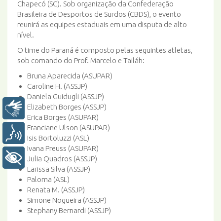
Chapecó (SC). Sob organização da Confederação
Brasileira de Desportos de Surdos (CBDS), o evento
reunirá as equipes estaduais em uma disputa de alto
nível.
O time do Paraná é composto pelas seguintes atletas,
sob comando do Prof. Marcelo e Tailáh:
Bruna Aparecida (ASUPAR)
Caroline H. (ASSJP)
Daniela Guidugli (ASSJP)
Elizabeth Borges (ASSJP)
Libras
Erica Borges (ASUPAR)
Franciane Ulson (ASUPAR)
Voz
Isis Bortoluzzi (ASL)
Ivana Preuss (ASUPAR)
+ Acessibilidade
Julia Quadros (ASSJP)
Larissa Silva (ASSJP)
Paloma (ASL)
Renata M. (ASSJP)
Simone Nogueira (ASSJP)
Stephany Bernardi (ASSJP)